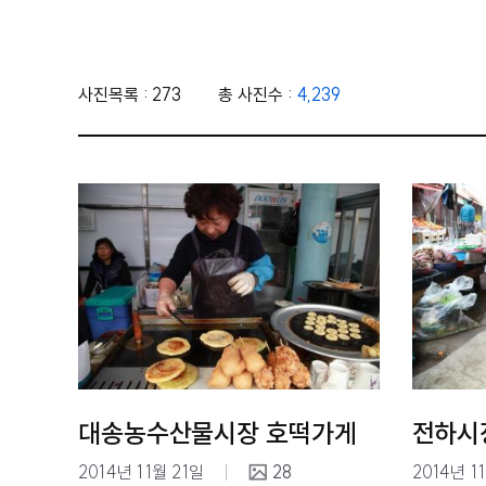
사진목록 : 273
총 사진수 :
4,239
대송농수산물시장 호떡가게
전하시
2014년 11월 21일
28
2014년 1