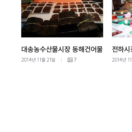
대송농수산물시장 동해건어물
전하시
2014년 11월 21일
7
2014년 1