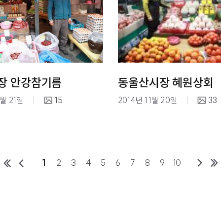
장 안강참기름
동울산시장 혜원상회
1월 21일
15
2014년 11월 20일
33
1
2
3
4
5
6
7
8
9
10