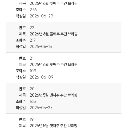
울산 동구가 여름방학을 맞아 관내 초·중학생을 대상으로
제목
2026년 6월 셋째주 주간 브리핑
디지털 역량 강화를 위한 '로봇·AI코딩 체험 교실'을 운영합니다.
조회수
276
7월 27일부터 8월 14일까지 남목도서관에서 총 8회에 걸쳐 진행되며,
작성일
2026-06-29
학생들은 수준별 맞춤 실습을 통해
로봇 코딩과 인공지능 원리를 쉽고 재미있게 체험하게 됩니다.
번호
22
제목
2026년 6월 둘째주 주간 브리핑
2. 취약계층 대상 방충망 설치 지원 사업 추진
조회수
217
작성일
2026-06-15
동구 전하2동 지역사회보장협의체가
여름철 맞춤형 특화사업인 '쿨~ 하길 바람'을 통해
번호
21
관내 취약계층 7세대에 현관용 롤 방충망 설치를 지원합니다.
제목
2026년 6월 첫째주 주간 브리핑
무더위와 해충으로 어려움을 겪는 이웃들의
조회수
109
주거환경을 개선하기 위해 마련됐으며,
냉방비 부담을 덜고 쾌적한 여름을 보낼 수 있을 것으로 기대됩니다.
작성일
2026-06-09
3. 동구여성단체협의회, 이웃돕기 성금 기탁
번호
20
제목
2026년 5월 넷째주 주간 브리핑
동구여성단체협의회가
조회수
165
정월대보름 먹거리 장터 수익금으로 마련한 성금 100만 원을
작성일
2026-05-27
지역 내 저소득층과 복지 취약계층 지원을 위해 전달했습니다.
협의회는 매년 성금 기탁과 봉사활동 등
번호
19
꾸준한 나눔을 이어오고 있으며,
제목
2026년 5월 셋째주 주간 브리핑