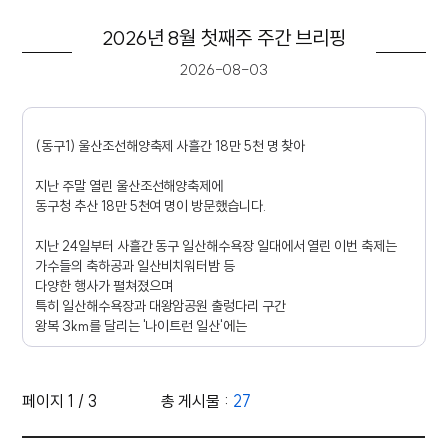
2026년 8월 첫째주 주간 브리핑
2026-08-03
(동구1) 울산조선해양축제 사흘간 18만 5천 명 찾아
지난 주말 열린 울산조선해양축제에
동구청 추산 18만 5천여 명이 방문했습니다.
지난 24일부터 사흘간 동구 일산해수욕장 일대에서 열린 이번 축제는
가수들의 축하공과 일산비치워터밤 등
다양한 행사가 펼쳐졌으며
특히 일산해수욕장과 대왕암공원 출렁다리 구간
왕복 3km를 달리는 '나이트런 일산'에는
천400여 명이 참가해 성황을 이뤘습니다.
마지막 날에 열린 기발한 배 콘테스트에도
페이지 1 / 3
총 게시물 :
27
37개 팀이 참가해 열띤 경주를 펼쳤습니다.
영상 목록 - 번호, 제목, 조회수, 작성일 정보 제공