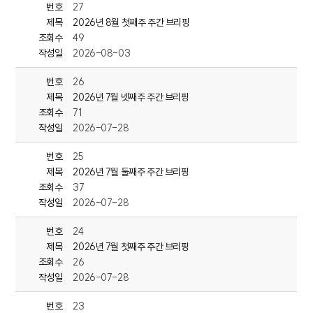
번호
27
제목
2026년 8월 첫째주 주간 브리핑
(동구2) 동구청, 취업 취약계층 110명에 공공일자리 제공
조회수
49
작성일
2026-08-03
동구청이 경기침체로 어려움을 겪는
취업 취약계층의 생계 안정을 위해
번호
26
'2026년 3단계 공공근로사업'을 추진합니다.
제목
2026년 7월 넷째주 주간 브리핑
이번 사업은
조회수
71
오는 9월 1일부터 11월 27일까지 약 3개월간 진행되며,
작성일
2026-07-28
모두 110명을 선발해 공공일자리를 제공할 예정입니다.
번호
25
참여 대상은
제목
2026년 7월 둘째주 주간 브리핑
18세 이상 근로 능력이 있는 동구 주민으로,
조회수
37
가구 소득이 기준 중위소득 70% 이하이면서
작성일
2026-07-28
재산이 4억 원 이하인 가구입니다.
번호
24
제목
2026년 7월 첫째주 주간 브리핑
조회수
26
(동구) 단신 1-3
작성일
2026-07-28
1. 여름방학 '로봇·AI코딩 체험교실' 운영
번호
23