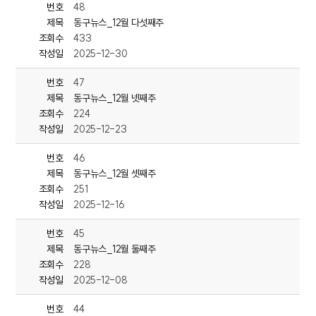
번호
48
제목
동구뉴스_12월 다섯째주
조회수
433
(동구) 2 동구청, 방어·화정 권역에 '다함께돌봄센터' 문 열어
작성일
2025-12-30
동구 화정 다함께 돌봄센터가
번호
47
지난 24일 문을 열었습니다.
제목
동구뉴스_12월 넷째주
화정 다함께 돌봄센터는
조회수
224
동구 방어, 화정 지역에서
작성일
2025-12-23
맞벌이 가정 등 돌봄이 필요한 초등학생들에게
방과 후 시간과 방학 기간 동안 안전한 돌봄 서비스를 제공합니다.
번호
46
제목
동구뉴스_12월 셋째주
센터는 소득과 관계 없이
조회수
251
6세 이상 12세 이하의 아동이면 누구나 이용이 가능하며
작성일
2025-12-16
평일에는 돌봄 서비스를,
주말에는 가족 참여형 체험과
번호
45
놀이 프로그램을 중심으로 운영됩니다.
제목
동구뉴스_12월 둘째주
조회수
228
작성일
2025-12-08
(동구) 단신1-3
번호
44