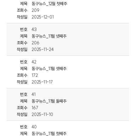
1. 동구, ‘슬기로운 동구 생활’ 설명회 개최
제목
동구뉴스_12월 첫째주
조회수
209
동구청이 신규 입국한 우즈베키스탄 근로자들을 대상으로
작성일
2025-12-01
‘슬기로운 동구생활’ 설명회를 진행했습니다.
‘슬기로운 동구생활’은 동구청이 HD현대중공업과 협력해 마련한
번호
43
생활 적응 프로그램으로,
제목
동구뉴스_11월 넷째주
동구 주요 관광지 소개 등 6개 분야를 중심으로 설명이 이뤄졌습니다.
조회수
206
작성일
2025-11-24
2. 동구 노동자지원센터, ‘My 세바시 30’ 개최
번호
42
동구 노동자 지원센터가
제목
동구뉴스_11월 셋째주
‘My 세바시 30 - 지식 콘텐츠 나누기’ 행사를 개최했습니다.
조회수
172
이날 행사에는 지식 크리에이터 수료생과 지역 주민 등
30여 명이 참석했으며, 5명의 예비 강사가
작성일
2025-11-17
각자의 전문성과 삶의 이야기를 담은 강의를 선보였습니다.
번호
41
3. 동구, ‘노동약자 교육 및 법률구조 상담 사업 평가 보고회’ 개최
제목
동구뉴스_11월 둘째주
조회수
167
동구 비정규직 노동자 지원센터가
작성일
2025-11-10
'노동약자 교육 및 법률구조 상담 지원사업 평가 보고회'를 개최했습니
다.
번호
40
이날 보고회는 2025년 사업 성과를 공유하고
제목
동구뉴스_11월 첫째주