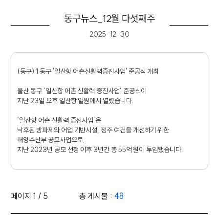
동구뉴스_12월 다섯째주
2025-12-30
(동구) 1 동구 '일산항 어촌신활력증진사업' 준공식 개최
울산 동구 ‘일산항 어촌 신활력 증진사업’ 준공식이
지난 23일 오후 일산항 일원에서 열렸습니다.
‘일산항 어촌 신활력 증진사업’은
낙후된 방파제와 어업 기반시설, 정주 여건을 개선하기 위한
해양수산부 공모사업으로,
지난 2023년 공모 선정 이후 3년간 총 55억 원이 투입됐습니다.
이번 사업 준공으로
일산항 내 질서 확립과 어항 안전성이 대폭 강화되고
향후 추진되는 해양레저 관광거점 조성사업과 연계해
페이지 1 / 5
총 게시물 :
48
어촌지역의 경제 자립 기반 여건도 한층 강화될 것으로
기대하고 있습니다.
영상 목록 - 번호, 제목, 조회수, 작성일 정보 제공