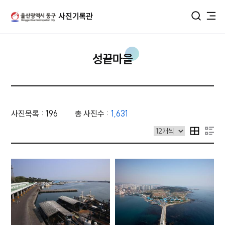
울산광역시 동구 사진DB
사진기록관
통합검색
성끝마을
사진목록 : 196
총 사진수 :
1,631