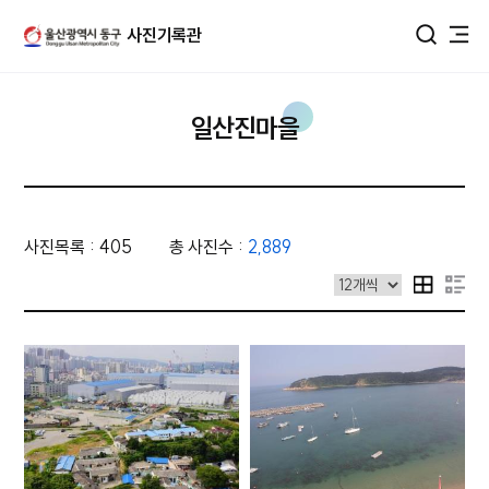
울산광역시 동구 사진DB
사진기록관
통합검색
일산진마을
사진목록 : 405
총 사진수 :
2,889