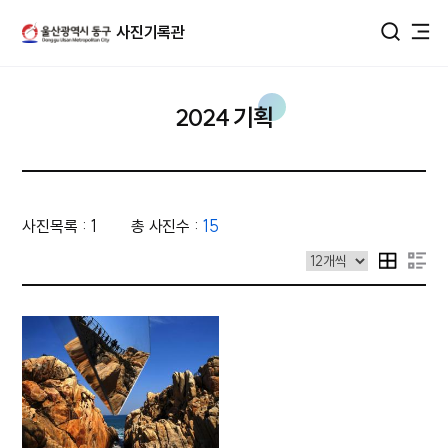
울산광역시 동구 사진DB
사진기록관
통합검색
2024 기획
사진목록 : 1
총 사진수 :
15