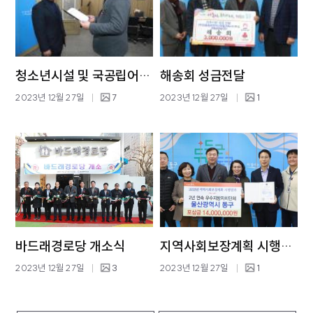
청소년시설 및 국공립어린이집 위탁증서 수여식
해송회 성금전달
2023년 12월 27일
7
2023년 12월 27일
1
바드래경로당 개소식
지역사회보장계획 시행결과 우수지방자치단체 선정
2023년 12월 27일
3
2023년 12월 27일
1