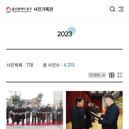
울산광역시 동구 사진DB
사진기록관
통합검색
2023
사진목록 : 718
총 사진수 :
4,315