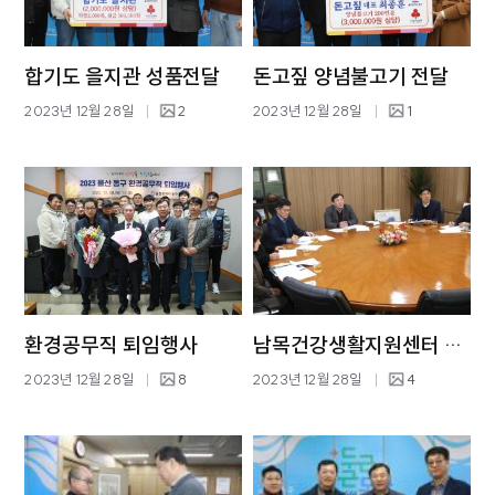
합기도 을지관 성품전달
돈고짚 양념불고기 전달
2023년 12월 28일
2
2023년 12월 28일
1
환경공무직 퇴임행사
남목건강생활지원센터 용역 완료보고회
2023년 12월 28일
8
2023년 12월 28일
4