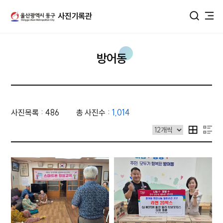
울산광역시 동구 사진DB
사진기록관
통합검색
방어동
사진목록 : 486
총 사진수 :
1,014