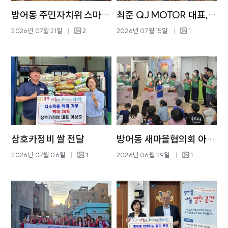
방어동 주민자치위 스마트폰 활용 교육
최준 QJ MOTOR 대표, 라면 기부
2026년 07월 21일
2
2026년 07월 15일
1
상호카정비 쌀 전달
방어동 새마을협의회 아동 생일잔치
2026년 07월 06일
1
2026년 06월 29일
1