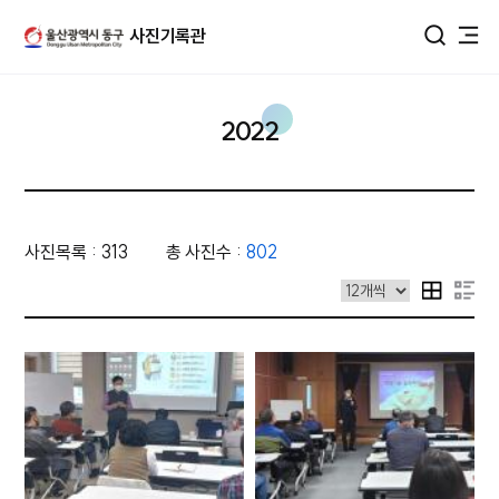
울산광역시 동구 사진DB
사진기록관
통합검색
2022
사진목록 : 313
총 사진수 :
802