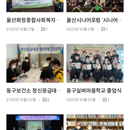
울산화정종합사회복지관 고구마 수확 체험활동
울산시니어포럼 '시니어 문화예술제'
2022년 10월 21일
1
2022년 10월 21일
1
동구보건소 정신응급대응협의체 간담회
동구실버마을학교 졸업식
2022년 10월 20일
2
2022년 10월 20일
1