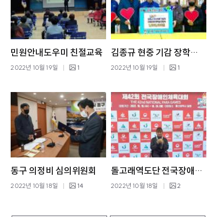
민원안내도우미 친절교육
김종규 현중 기감 장학금전달
2022년 10월 19일
1
2022년 10월 19일
1
동구 의정비 심의위원회
돌고래역도단 전국장애인체전 금메달 획득
2022년 10월 18일
14
2022년 10월 18일
2