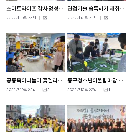
스마트라이프 강사 양성과정 개강식
면접기술 습득하기 재취업 특강
2022년 10월 25일
1
2022년 10월 24일
1
공동육아나눔터 꽃젤리&꽃차만들기
동구청소년어울림마당 오색창의체험마당
2022년 10월 22일
2
2022년 10월 22일
1