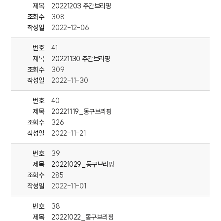
제목
20221203 주간브리핑
이번 대회는 현대중공업 재*퇴직자를 포함해
조회수
308
모두 12개팀이 본선에 올라 창업 아이디어를 선보였으며
작성일
2022-12-06
선발된 입상자들은 대기업과의 기술연계 등의 기회가 주어집니다.
번호
41
---<단신>동구 드림스타트‘놀이동산체험’프로그램
제목
20221130 주간브리핑
동구 드림스타트는 지난 3일
조회수
309
관내 드림스타트 아동과 가족을 대상으로
작성일
2022-11-30
‘놀이동산체험‘프로그램을 진행했습니다.
번호
40
이날 참여한 아동과 가족 74명은
제목
20221119_동구브리핑
롯데월드 어드벤처 부산을 방문해
조회수
326
가족나들이를 통한 화합의 시간을 가졌습니다.
작성일
2022-11-21
---<단신>전하2동 통장회 경로당 방역 실시
동구 전하2동 행정복지센터와 통장회는 지난 7일
번호
39
코로나19 감염 예방을 위해
제목
20221029_동구브리핑
전하2동 관내 경로당 6개소에 방역을 실시했습니다.
조회수
285
작성일
2022-11-01
이날 전하2동 통장회는 어르신들이 쾌적한 환경에서
번호
38
제목
20221022_동구브리핑