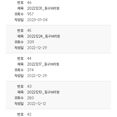
번호
46
제목
20221231_동구브리핑
<동구청2>동구, 연말 앞두고 온정의 손길 잇따라
조회수
957
작성일
2023-01-04
연말을 맞아 동구 곳곳에서 온정의 손길이 잇따르고 있습니다.
번호
45
동구여성전문봉사회는 지난 6일
관내 취약계층 50세대를 위한 밑반찬을 만들어 전달했으며,
제목
20221224_동구브리핑
동구사립유치원 연합회는 지난 6일 동구청을 방문해
조회수
339
이웃돕기 성금 200만원을 기탁했습니다.
작성일
2022-12-29
또 동구 8개 자생단체는
번호
44
화정동 행정복지센터 주차장에서
제목
20221217_동구브리핑
‘제17회 사랑의 김장 나누기’ 행사를 실시했으며,
조회수
374
이 김치는 관내 취약계층에 전달했습니다.
작성일
2022-12-29
번호
43
제목
20221210_동구브리핑
<동구청> 단신 1~3
조회수
280
작성일
2022-12-12
---<단신>제1회 울산 동구 대왕암 창업경진대회 개최
동구청은 지난 7일 청 중강당에서
‘제1회 동구 대왕암 창업경진대회’를 개최했습니다.
번호
42