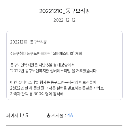
20221210_동구브리핑
2022-12-12
20221210_동구브리핑
<동구청1>동구노인복지관 ‘실버페스티벌’ 개최
동구노인복지관은 지난 6일 청 대강당에서
‘2022년 동구노인복지관 실버페스티벌’을 개최했습니다.
이번 실버페스티벌 행사는 동구노인복지관의 어르신들이
2천22년 한 해 동안 갈고 닦은 실력을 발표하는 뜻깊은 자리로
가족과 관객 등 300여 명이 참석해
어르신들을 축하하고 행사를 함께 즐기는 시간을 가졌습니다.
김종훈 동구청장은 이날 복지관을 방문해
페이지 1 / 5
총 게시물 :
46
어르신들의 열정과 에너지에 격려의 박수를 보냈습니다.
영상 목록 - 번호, 제목, 조회수, 작성일 정보 제공