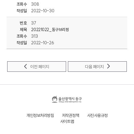
관내 저소득 독거노인 세대를 대상으로
조회수
308
직접 만든 삼계탕을 전달했습니다.
작성일
2022-10-30
남목1동 바르게살기위원회 회원들은
번호
37
정기적인 밑반찬 지원 등을 통해
제목
20221022_동구브리핑
조회수
313
작성일
2022-10-26
이전 페이지
다음 페이지
개인정보처리방침
저작권정책
사진사용규정
사이트맵