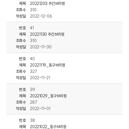
울산지역의 청년들이 대왕암공원 출렁다리를 배경으로 하는
제목
20221203 주간브리핑
안전 교육 동화책을 100부를 제작했습니다.
조회수
310
작성일
2022-12-06
울산과학대학교 졸업생 김은총, 이찬영씨는
'2022년 울산콘텐츠코리아랩 콘텐츠기획단'의 지원을 받아
번호
41
대왕암공원과 출렁다리 등에서
제목
20221130 주간브리핑
주의해야 할 사항을
조회수
310
어린이들이 쉽고 재밌게 익힐 수 있도록 구성했습니다.
작성일
2022-11-30
---<단신> 사회적경제일자리센터‘친환경으로 만나는 도시농업’개강
번호
40
동구 사회적경제일자리센터는 지난 24일 센터 강당에서
제목
20221119_동구브리핑
‘친환경으로 만나는 도시농업’ 과정을 개강했습니다.
조회수
327
작성일
2022-11-21
이번 과정은 지난 24일부터 28일까지 3일간
12시간 과정으로
번호
39
퇴직자와 지역주민 20여 명이 참여한 가운데
제목
20221029_동구브리핑
수경재배의 이해와
조회수
287
친환경 병충해방지법 등의 내용으로 진행됐습니다.
작성일
2022-11-01
---<단신>남목1동 바르게, 독거노인 세대에 삼계탕 전달
번호
38
동구 남목1동 바르게살기위원회는 지난 23일 행정복지센터에서
제목
20221022_동구브리핑