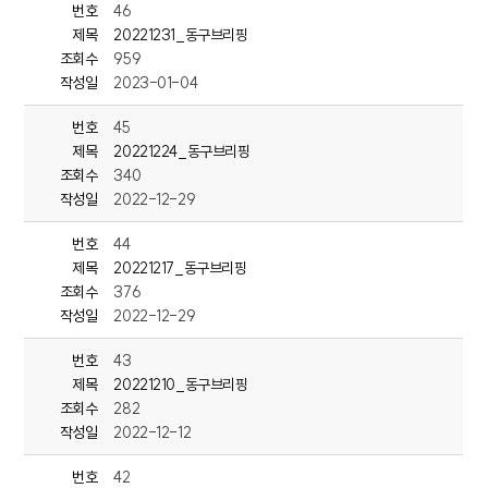
번호
46
제목
20221231_동구브리핑
조회수
959
<동구청2>동구청, 어린이공원 정비사업 대대적 추진
작성일
2023-01-04
동구청이 지난해부터 실시하고 있는
번호
45
어린이공원 놀이시설 정비사업에 대해
지난 23일 주민설명회를 개최했습니다.
제목
20221224_동구브리핑
조회수
340
동구청은 올해 6월부터 9월까지
작성일
2022-12-29
1차 사업으로 사업비 5억원을 들여
가재돌공원과 산성공원 등 어린이공원 4곳의 정비사업을 완공했고,
번호
44
2차 사업으로 15억원을 들여 올해말까지
제목
20221217_동구브리핑
까치공원과 꽃밭공원 등 5곳의 정비사업을 마무리할 계획입니다.
조회수
376
작성일
2022-12-29
이어 3차 사업으로 옥류공원과 댄밖공원 등 4곳에
사업비 8억원을 들여 내년 4월에 준공할 예정입니다.
번호
43
제목
20221210_동구브리핑
조회수
282
작성일
2022-12-12
<동구청> 단신 1~3
---<단신>동구지역 청년, 대왕암 안전 동화책 제작
번호
42