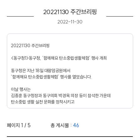
20221130 주간브리핑
2022-11-30
20221130 주간브리핑
<동구청1>동구청, ‘함께해요 탄소중립생활체험’ 행사 개최
동구청은 지난 18일 대왕암공원에서
‘함께해요 탄소중립생활체험’ 행사를 열었습니다.
이날 행사는
김종훈 동구청장과 동구의회 박경옥 의장 등이 참석한 가운데
탄소중립 생활 실천 문화를 정착시키고
실생활에서의 실천을 다짐하기 위해 열렸습니다.
체험부스에서는 탄소중립 퀴즈와 친환경 에너지 발전체험,
페이지 1 / 5
총 게시물 :
46
탄소중립 기술 만들기 체험 등 탄소중립에 쉽게
다가갈 수 있는 프로그램이 마련됐습니다.
영상 목록 - 번호, 제목, 조회수, 작성일 정보 제공