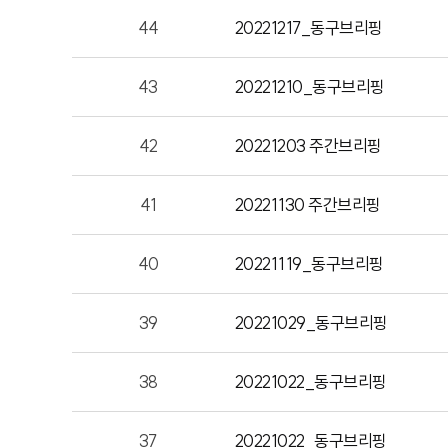
<동구청2>일산해수욕장 관광명소화사업 기본계
44
20221217_동구브리핑
동구청은 지난 25일 동구청장실에서 관계 공무
43
20221210_동구브리핑
용역업체 관계자 등 15명이 참석한 가운데
‘일산해수욕장 관광명소화사업
기본계획 수립 용역 최종보고회’를 가졌습니다.
42
20221203 주간브리핑
이 사업은 일산해수욕장을
41
20221130 주간브리핑
전국적인 관광명소로 발전시키기 위해 추진하는
주요 내용은 일산해수욕장 경관개선과
40
20221119_동구브리핑
해안가 산책로 개선, 청소년 문화 공간 마련 등입
39
20221029_동구브리핑
동구는 일산해수욕장이 관광 명소가 될 수 있도
최선을 다하겠다고 밝혔습니다.
38
20221022_동구브리핑
37
20221022_동구브리핑