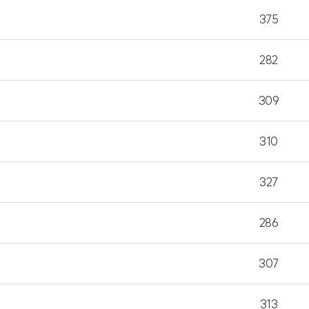
획 수립 용역 최종보고회 개최
375
원과
282
309
310
 것으로
327
니다.
286
록
307
313