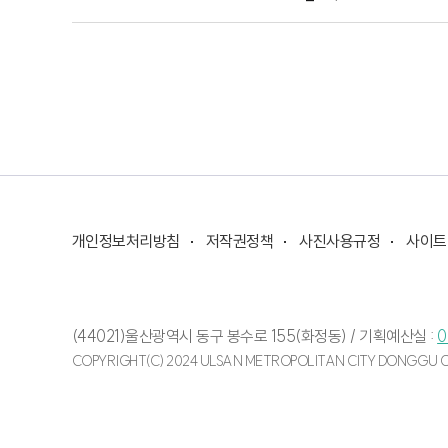
<동구청> 단신 1~3
---<단신>‘독립운동가 성세빈 선생 바로알기’
동구청은 보성학교 설립 100주년을 기념해
지난 25일 ‘독립운동가 성세빈 선생 바로알기’
이번 토론회는 성세빈 선생을 중심으로
지역의 항일독립운동가와 서훈에 대한 강의를 
함께 토론하는 형식으로 진행됐습니다.
개인정보처리방침
저작권정책
사진사용규정
사이트
---<단신>돌고래역도단 제42회 장애인체전 금
동구청 돌고래역도단은 이번 제42회 장애인체
역도종목 전 전수가 금메달을 석권했습니다.
(44021)울산광역시 동구 봉수로 155(화정동) /
기획예산실 :
0
COPYRIGHT(C) 2024 ULSAN METROPOLITAN CITY DONGGU OF
이에따라 동구는 지난 26일 구청장실에서 선수
김종훈 동구청장은 선수들의 노고에 감사의 뜻을