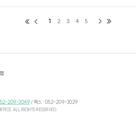
 교육토론회
1
2
3
4
5
 교육토론회를 열었습니다.
듣고
맵
메달 석권 환영식
전에서
52-209-3049
/
팩스 : 052-209-3029
FICE. ALL RIGHTS RESERVED.
 환영식을 가졌으며,
 전했습니다.