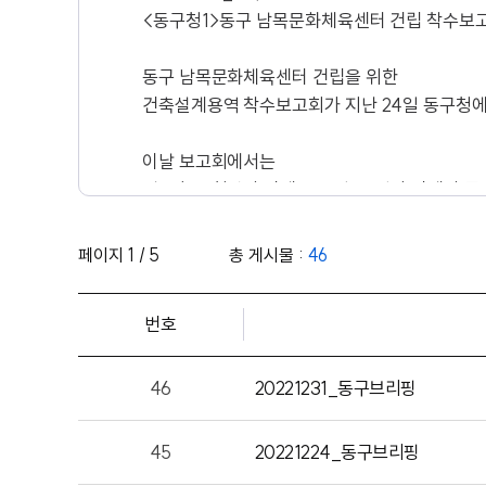
<동구청1>동구 남목문화체육센터 건립 착수보
동구 남목문화체육센터 건립을 위한
건축설계용역 착수보고회가 지난 24일 동구청에
이날 보고회에서는
김종훈 구청장과 관계 공무원, 용역사 관계자 등
남목문화체육센터 건립 계획안과 세부 추진계획
페이지 1 / 5
총 게시물 :
46
남목문화체육센터는
국비와 시비 등 150억 원의 사업비가 투입돼
번호
서부동 560번지 일원에 연면적 3천 제곱미터,
지하 1층, 지상 3층 규모로 지어져
오는 2천24년에 완공될 계획입니다.
46
20221231_동구브리핑
45
20221224_동구브리핑