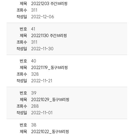
(인터뷰)문병환 동구청 기획예산실장
제목
20221203 주간브리핑
“민선 8기 구청장님의 공약사항에 좀 더
조회수
311
가까이 다가가기 위해서 노동이라든지 일자리,
작성일
2022-12-06
사회적 경제, 문화, 관광 교육, 복지를 효율적으로
운영하기 위해서 중점적으로 개편을 하게 되었습니다.”
번호
41
제목
20221130 주간브리핑
동구청의 조직개편은 내년 1월 1일부터 시행될 예정입니다.
조회수
311
작성일
2022-11-30
노동과 문화, 복지, 해양관광 등
민선 8기 동구청장의 공약 추진을 위한 조직 개편이
번호
40
어떤 변화를 불러일으킬지 관심이 모아지고 있습니다.
제목
20221119_동구브리핑
조회수
328
jcn뉴스 심은홍입니다.
작성일
2022-11-21
번호
39
<동구청>명덕호수공원, 어린이놀이터 조성 위한 ‘놀이터학교’ 개강
제목
20221029_동구브리핑
조회수
288
동구 대표적인 도심 휴식공간인 명덕호수공원에
작성일
2022-11-01
어린이놀이터가 조성될 예정입니다.
번호
38
동구청은 지난 8일 전하동 울산육아종합지원센터에서
제목
20221022_동구브리핑