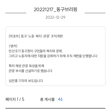
20221217_동구브리핑
2022-12-29
[리포트] 동구 '노동·복지·관광' 조직개편
(앵커)
민선 8기 동구청이 구민들의 복지와 문화,
그리고 노동자에 대한 지원을 강화하기 위해 조직 개편을 단행합니다.
특히 해양 관광 육성을 위해
관광 부서를 신설하기로 했습니다.
심은홍 기자의 보도입니다.
(기자)
김종훈 동구청장의 1호 결재 사업인 '노동복지기금 조례안'
페이지 1 / 5
총 게시물 :
46
동구의회에서 부결됐지만, 다시 상정을 추진 중입니다.
영상 목록 - 번호, 제목, 조회수, 작성일 정보 제공