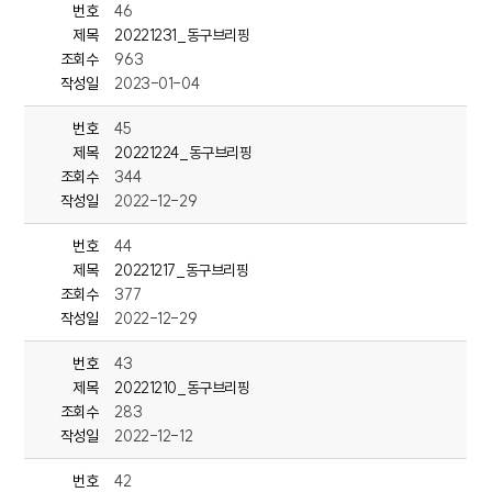
번호
46
또 노동자의 건강관리를 원스톱으로 지원하는
제목
20221231_동구브리핑
노동자종합지원센터 건립도 추진하고 있습니다.
조회수
963
작성일
2023-01-04
이와 함께 주민들의 복지와
문화 지원 확대를 위해 내년 조직 개편을 추진합니다.
번호
45
(CG IN) 경제복지국의 명칭이
제목
20221224_동구브리핑
경제환경국으로 변경되고, 복지문화국이 신설됩니다.
조회수
344
작성일
2022-12-29
해양관광정책실은 폐지되고,
관광과와 해양농수산과가 신설됩니다.(OUT)
번호
44
제목
20221217_동구브리핑
관광해양특구 지정에 주력하기 위해
조회수
377
관광 부서를 신설한 것입니다.
작성일
2022-12-29
특히 관광 인력 육성과 상품 개발,
번호
43
관광시설 민자유치 등을 관광과가 맡게 됩니다.
제목
20221210_동구브리핑
조회수
283
일자리정책과 소관이었던 노사관련 시책개발과
작성일
2022-12-12
비정규직 지원센터 운영에 관한 사항도
내년부터 경제진흥과가 전담하게 됩니다.
번호
42