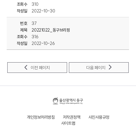
김종훈 동구청장과 학부모 등이 참석한 가운데
조회수
310
'명덕호수공원 어린이놀이터' 조성을 위한 '놀이터 학교'를 개강했습니
작성일
2022-10-30
다.
번호
37
'놀이터 학교'는 명덕호수공원 어린이놀이터 조성에 앞서
제목
20221022_동구브리핑
사업 참여자인 어린이와 학부모의 인식개선 위해
조회수
316
주민참여 TF팀에서 주최한 것으로
내년 1월 중순까지 모두 4차례에 걸쳐
작성일
2022-10-26
어린이 놀이교육 관련 전문가들이 특강을 할 계획입니다.
이전 페이지
다음 페이지
<동구청> 단신 1~3
---<단신>동구, 다문화사회 지역주민 이해 교육 실시
동구청은 지난 14일 중강당에서 지역주민 100여명이 참석한 가운데
‘다문화사회에 대한 지역주민 이해 교육’을 실시했습니다.
이번 교육은 문화의 다양성은 이해하고 존중해
아프간 가족들이 지역사회에 안정적으로 정착할 수 있는 환경을
개인정보처리방침
저작권정책
사진사용규정
만들기위해 마련됐습니다.
사이트맵
---<단신>동구청, 찾아가는 보건복지서비스 모니터링 실시