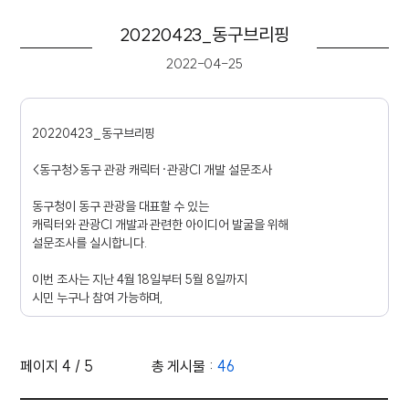
20220423_동구브리핑
2022-04-25
20220423_동구브리핑
<동구청>동구 관광 캐릭터·관광CI 개발 설문조사
동구청이 동구 관광을 대표할 수 있는
캐릭터와 관광CI 개발과 관련한 아이디어 발굴을 위해
설문조사를 실시합니다.
이번 조사는 지난 4월 18일부터 5월 8일까지
시민 누구나 참여 가능하며,
동구 대표 관광지와 캐릭터 개발 방향성 등
모두 20가지 항목에 대해 실시됩니다.
페이지 4 / 5
총 게시물 :
46
동구청은 설문 조사의 결과를 토대로
동구 관광의 핵심 가치와 주요 관광자원을 모티브로 한 캐릭터와
영상 목록 - 번호, 제목, 조회수, 작성일 정보 제공
CI 개발 시 참고자료로 활용할 계획입니다.