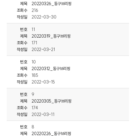
희망복지지원단 주최로
제목
20220326_동구브리핑
관내 동행정복지센터를 찾아가는 보건복지팀 회의를 개최했습니다.
조회수
216
작성일
2022-03-30
이번 회의는 팀이 체계를 갖춘 이후 처음으로 실시하는 회의로,
동별 추진 사업과 사례를 공유하고, 각종 현안에 대해 논의했습니다.
번호
11
제목
20220319_동구브리핑
---<단신>화정동 월봉경로당‘월봉봉사클럽’자원봉사 활동
조회수
171
동구 화정동 월봉경로당 회원으로 구성된 ‘월봉봉사클럽’은 지난 20일
작성일
2022-03-21
월봉골 공원에서 자원봉사 활동을 실시했습니다.
번호
10
이 공원은 평소 초등학생과 어린이들이 자주 이용하는 곳으로
제목
20220312_동구브리핑
어르신들은 놀이기구의 손잡이를 소독하고,
조회수
185
떨어진 쓰레기 등을 주웠습니다.
작성일
2022-03-15
---<단신>2022년도 주민참여예산 교육홍보위원회 개최
동구청은 지난 19일 청 상황실에서
번호
9
교육홍보위원회를 개최했습니다.
제목
20220305_동구브리핑
조회수
174
교육홍보위원회는 2천23년도 당초예산편성과 관련해,
작성일
2022-03-11
주민의 다양한 의견을 수렴하기 위해서 마련된 것으로,
번호
8
제목
20220226_동구브리핑