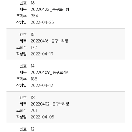
번호
16
제목
20220423_동구브리핑
조회수
354
작성일
2022-04-25
<동구청>동구청, 불법 주·정차 사전 알림서비스 시행
번호
15
동구청이 5월부터 불법 주정차 단속
사전알림 서비스 사업을 시행합니다.
제목
20220416_동구브리핑
조회수
172
이 서비스는 불법 주정차한 운전자에게
작성일
2022-04-19
미리 단속을 한다는 내용을 문자로 사전에 알려주는 서비스로,
불법 주정차로 인한 각종 사고를 방지하기 위해 시행되는 것입니다.
번호
14
제목
20220409_동구브리핑
이 서비스에 가입하면 1차 단속 때 운전자에게 문자로 알려주고
조회수
188
주차 허용 시간 이내 2차 단속 시까지 차량 이동이 없을 경우
작성일
2022-04-12
과태료 4만 원을 부과하게 된다고 밝혔습니다.
번호
13
제목
20220402_동구브리핑
조회수
201
<동구청> 단신 1~3
작성일
2022-04-05
---<단신>2022년 상반기 찾아가는 보건복지팀 회의
동구청은 지난 20일 소회의실에서
번호
12