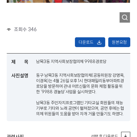
조회수 346
다운로드
원본요청
제 목
남목3동 지역사회보장협의체 9988경로당
사진설명
동구 남목3동 지역사회보장협의체(공동위원장 강명옥,
이경옥)는 4월 26일 오후 1시 현대패밀리동부아파트경
로당을 방문하여 관내 어르신들의 문화 체험 활동을 위
한 ‘9988 경놀당’사업을 실시하였다.
남목3동 주민자치프로그램인 기타교실 회원들의 재능
기부로 기타와 노래 공연이 펼쳐졌으며, 공연 후에는 협
의체 위원들의 도움을 받아 자개 거울 만들기도 하였다.
관련사진
선택 후 다운로드