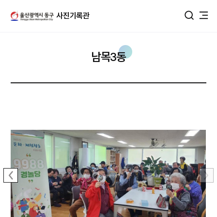
울산광역시 동구 사진DB
사진기록관
통합검색
남목3동