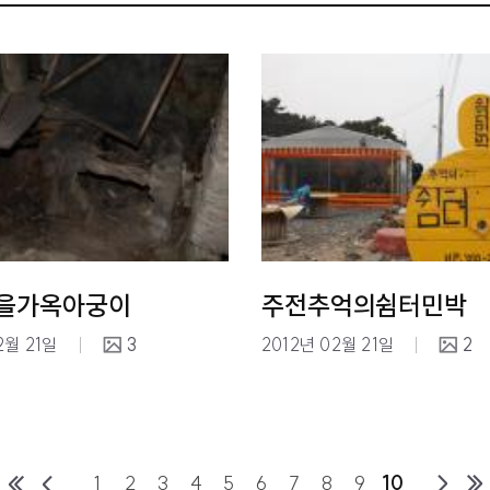
을가옥아궁이
주전추억의쉼터민박
2월 21일
3
2012년 02월 21일
2
1
2
3
4
5
6
7
8
9
10