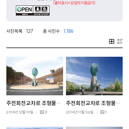
(출처표시+상업적 이용금지)
사진목록 : 127
총 사진수 :
1,186
주전회전교차로 조형물설치
주전회전교차로 조형물투시도
2014년 12월 19일
3
2014년 11월 06일
1