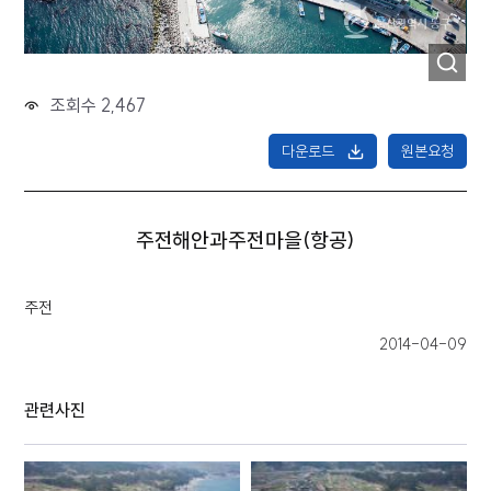
조회수 2,467
다운로드
원본요청
주전해안과주전마을(항공)
주전
2014-04-09
관련사진