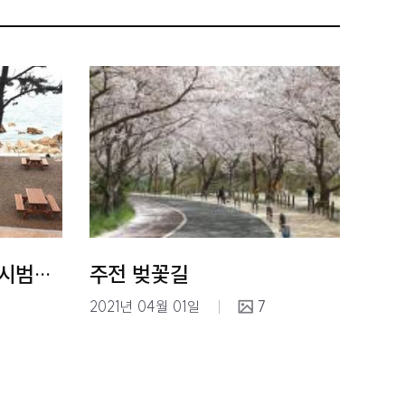
주전 보밑항 피크닉장 시범운영
주전 벚꽃길
2021년 04월 01일
7