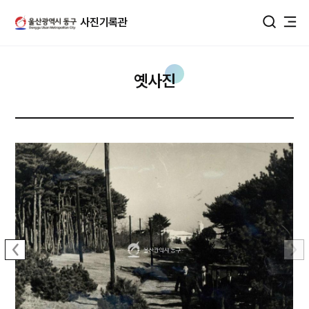
울산광역시 동구 사진DB
사진기록관
통합검색
옛사진