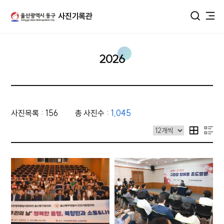
울산광역시 동구 사진DB
사진기록관
통합검색
2026
사진목록 : 156
총 사진수 :
1,045