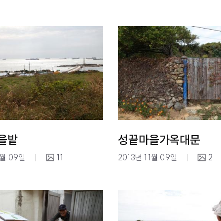
을밭
성끝마을가옥대문
1월 09일
11
2013년 11월 09일
2