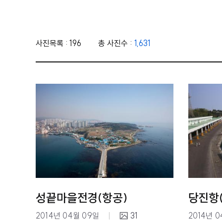
사진목록 : 196
총 사진수 :
1,631
성끝마을전경(항공)
당진항
2014년 04월 09일
31
2014년 