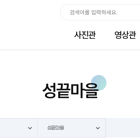
사진관
영상관
성끝마을
성끝마을