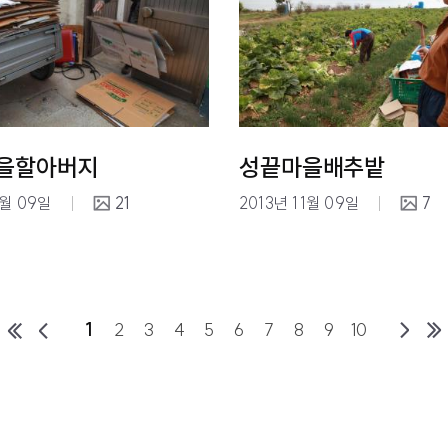
을할아버지
성끝마을배추밭
1월 09일
21
2013년 11월 09일
7
1
2
3
4
5
6
7
8
9
10