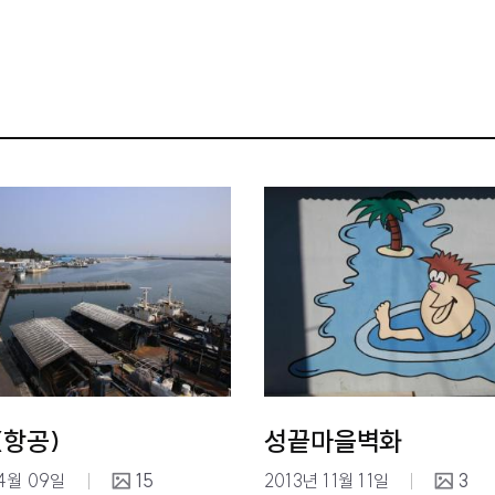
(항공)
성끝마을벽화
04월 09일
15
2013년 11월 11일
3