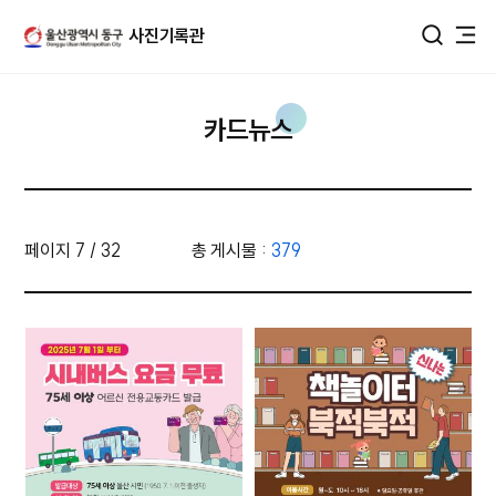
울산광역시 동구 사진DB
사진기록관
통합검색
카드뉴스
페이지 7 / 32
총 게시물 :
379